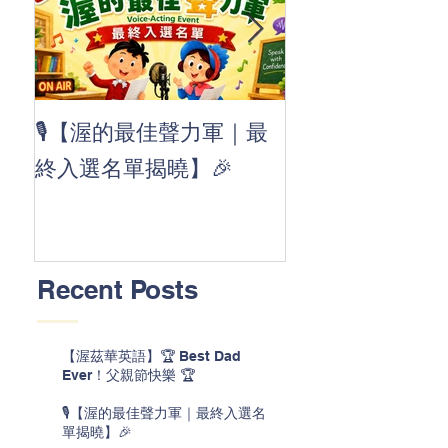
👏 Clap, clap, 
🎙️【渥的最佳聲力軍｜最
茲華最新 ABC
終入選名單揭曉】🎉
線囉 🚀🌟
Recent Posts
【渥茲華英語】🏆 Best Dad
Ever！父親節快樂 🏆
🎙️【渥的最佳聲力軍｜最終入選名
單揭曉】🎉