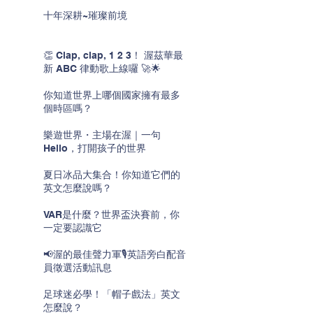
十年深耕~璀璨前境
👏 Clap, clap, 1 2 3！ 渥茲華最
新 ABC 律動歌上線囉 🚀🌟
你知道世界上哪個國家擁有最多
個時區嗎？
樂遊世界・主場在渥｜一句
Hello，打開孩子的世界
夏日冰品大集合！你知道它們的
英文怎麼說嗎？
VAR是什麼？世界盃決賽前，你
一定要認識它
📢渥的最佳聲力軍🎙️英語旁白配音
員徵選活動訊息
足球迷必學！「帽子戲法」英文
怎麼說？