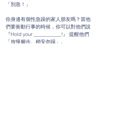
「別急！」
你身邊有個性急躁的家人朋友嗎？當他
們要衝動行事的時候，你可以對他們說 
『Hold your ___________!』 提醒他們
「放慢腳步、稍安勿躁」。
這句英文短語把急躁的情緒比喻成某種
失控的東西，需要被拉住，使其放慢腳
步。你知道在短語中，失控的是你的士
兵、馬兒、還是雙腿嗎？
威廉小百科