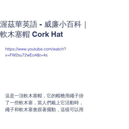
渥茲華英語 - 威廉小百科｜
軟木塞帽 Cork Hat
https://www.youtube.com/watch?
v=FW2su72wEo4&t=4s
這是一頂軟木塞帽，它的帽檐用繩子掛
了一些軟木塞，當人們戴上它活動時，
繩子和軟木塞會跟著擺動，這樣可以用
來驅趕蚊蟲。 你知道這種帽子是哪一個
國家的特色嗎？