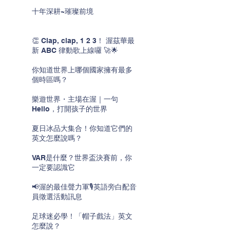
十年深耕~璀璨前境
👏 Clap, clap, 1 2 3！ 渥茲華最
新 ABC 律動歌上線囉 🚀🌟
你知道世界上哪個國家擁有最多
個時區嗎？
樂遊世界・主場在渥｜一句
Hello，打開孩子的世界
夏日冰品大集合！你知道它們的
英文怎麼說嗎？
VAR是什麼？世界盃決賽前，你
一定要認識它
📢渥的最佳聲力軍🎙️英語旁白配音
員徵選活動訊息
足球迷必學！「帽子戲法」英文
怎麼說？