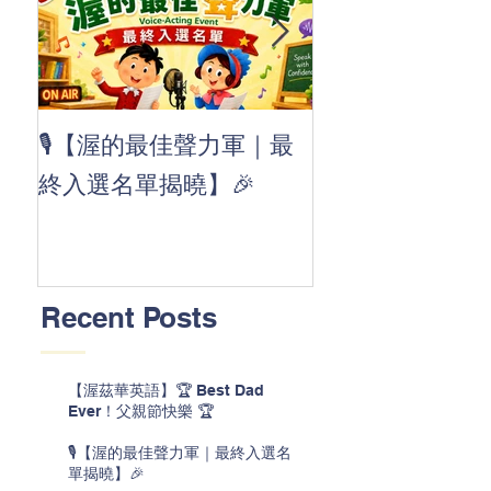
👏 Clap, clap, 
🎙️【渥的最佳聲力軍｜最
茲華最新 ABC
終入選名單揭曉】🎉
線囉 🚀🌟
Recent Posts
【渥茲華英語】🏆 Best Dad
Ever！父親節快樂 🏆
🎙️【渥的最佳聲力軍｜最終入選名
單揭曉】🎉