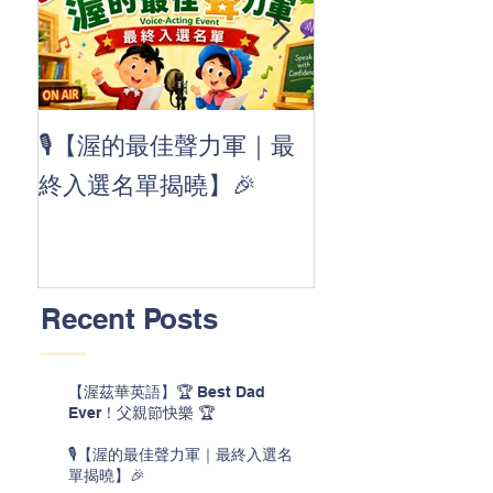
👏 Clap, clap, 
🎙️【渥的最佳聲力軍｜最
茲華最新 ABC
終入選名單揭曉】🎉
線囉 🚀🌟
Recent Posts
【渥茲華英語】🏆 Best Dad
Ever！父親節快樂 🏆
🎙️【渥的最佳聲力軍｜最終入選名
單揭曉】🎉