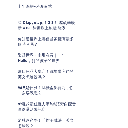
十年深耕~璀璨前境
👏 Clap, clap, 1 2 3！ 渥茲華最
新 ABC 律動歌上線囉 🚀🌟
你知道世界上哪個國家擁有最多
個時區嗎？
樂遊世界・主場在渥｜一句
Hello，打開孩子的世界
夏日冰品大集合！你知道它們的
英文怎麼說嗎？
VAR是什麼？世界盃決賽前，你
一定要認識它
📢渥的最佳聲力軍🎙️英語旁白配音
員徵選活動訊息
足球迷必學！「帽子戲法」英文
怎麼說？