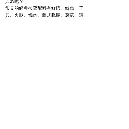
典派呢？ 
常見的經典披薩配料有鮮蝦、魷魚、干
貝、火腿、燒肉、義式臘腸、蘑菇、還
有號稱義大利人看了會生氣的鳳梨等
等，其中，「義式臘腸」是在美國最受
歡迎的一種披薩配料，你知道它的英文
要怎麼說嗎？
威廉發音小學堂
留言
撰寫留言......