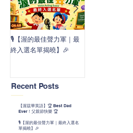
👏 Clap, clap, 
🎙️【渥的最佳聲力軍｜最
茲華最新 ABC
終入選名單揭曉】🎉
線囉 🚀🌟
Recent Posts
【渥茲華英語】🏆 Best Dad
Ever！父親節快樂 🏆
🎙️【渥的最佳聲力軍｜最終入選名
單揭曉】🎉