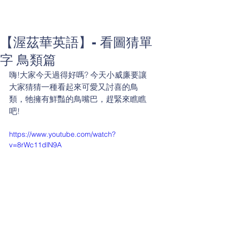
【渥茲華英語】- 看圖猜單
字 鳥類篇
嗨!大家今天過得好嗎? 今天小威廉要讓
大家猜猜一種看起來可愛又討喜的鳥
類，牠擁有鮮豔的鳥嘴巴，趕緊來瞧瞧
吧!
https://www.youtube.com/watch?
v=8rWc11dlN9A