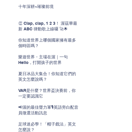
十年深耕~璀璨前境
👏 Clap, clap, 1 2 3！ 渥茲華最
新 ABC 律動歌上線囉 🚀🌟
你知道世界上哪個國家擁有最多
個時區嗎？
樂遊世界・主場在渥｜一句
Hello，打開孩子的世界
夏日冰品大集合！你知道它們的
英文怎麼說嗎？
VAR是什麼？世界盃決賽前，你
一定要認識它
📢渥的最佳聲力軍🎙️英語旁白配音
員徵選活動訊息
足球迷必學！「帽子戲法」英文
怎麼說？