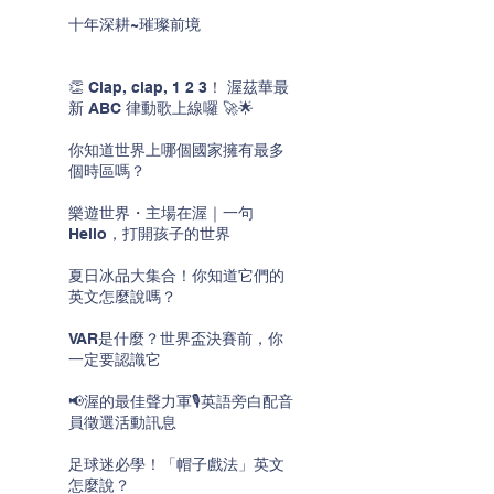
十年深耕~璀璨前境
👏 Clap, clap, 1 2 3！ 渥茲華最
新 ABC 律動歌上線囉 🚀🌟
你知道世界上哪個國家擁有最多
個時區嗎？
樂遊世界・主場在渥｜一句
Hello，打開孩子的世界
夏日冰品大集合！你知道它們的
英文怎麼說嗎？
VAR是什麼？世界盃決賽前，你
一定要認識它
📢渥的最佳聲力軍🎙️英語旁白配音
員徵選活動訊息
足球迷必學！「帽子戲法」英文
怎麼說？