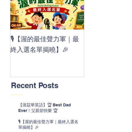
👏 Clap, clap, 
🎙️【渥的最佳聲力軍｜最
茲華最新 ABC
終入選名單揭曉】🎉
線囉 🚀🌟
Recent Posts
【渥茲華英語】🏆 Best Dad
Ever！父親節快樂 🏆
🎙️【渥的最佳聲力軍｜最終入選名
單揭曉】🎉