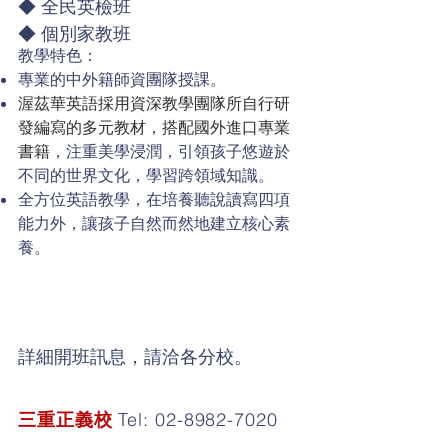
◆ 全民英檢班
◆ 個別家教班
教學特色：
專業的中外籍師資團隊授課。
渥茲華英語採用資深教學團隊所自行研
發編寫的多元教材，搭配國外進口專業
書籍
，注重美學浸潤，引領孩子悠遊於
不同的世界文化，學習跨領域知識。
​全方位英語教學，在培養聽說讀寫四項
能力外，讓孩子自然而然地建立核心素
養。
詳細開班訊息，請洽各分校。
三重正義校
Tel:
02-8982-7020