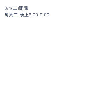
8/4(二)開課
每周二 晚上6:00-9:00
台中大雅校
Tel :
04-2569-3896
▲【國小兒童
基礎班】
（每週兩堂
課，適合國小一到六年級全外師授
課。課程涵蓋單字、句型、對話、
發音，搭配繪本式讀本，讓孩子學
好英文也培養豐富多元的知識！）
◆
每週一/三/四/五
1:30-
15:50pm
◆
每週一/四 19:00-20:30pm