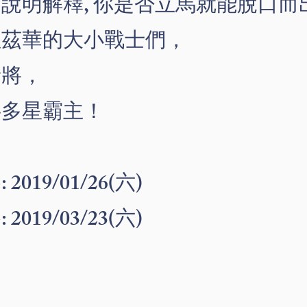
說明解釋, 你是否立馬就能脫口而
渥茲華的大小戰士們，
斬將，
字多星霸主！
019/01/26(六)
019/03/23(六)