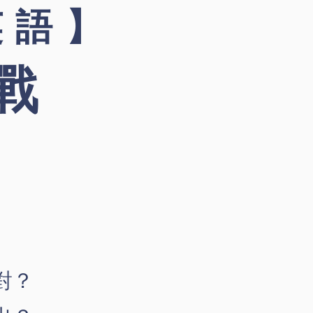
英語】
戰
對？