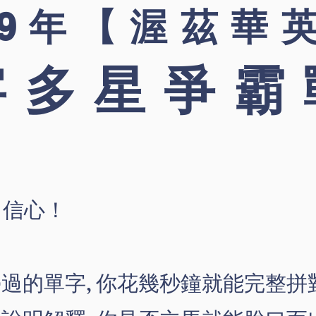
19年【渥茲華
字多星爭霸
* 信心！
過的單字, 你花幾秒鐘就能完整拼