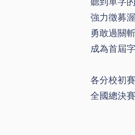
聽到單字的
強力徵募
勇敢過關
成為首屆
各分校初賽: 2
全國總決賽: 2