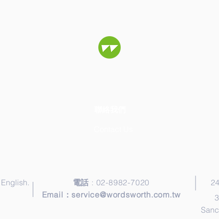
聯絡我們
Contact Us
English.
電話
: 02-8982-7020
2
Email：
service@wordsworth.com.tw
3
Sanch