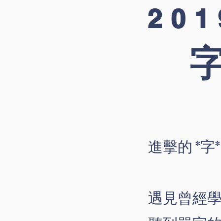
20
進擊的 *字
遇見曾經學