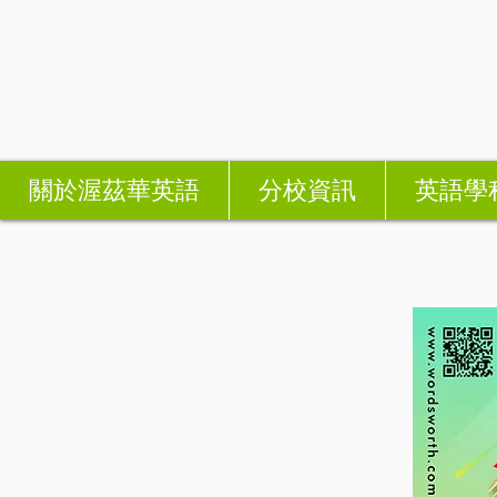
關於渥茲華英語
分校資訊
英語學