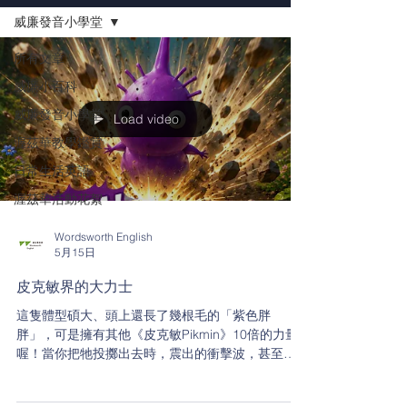
威廉發音小學堂
所有文章
威廉小百科
威廉發音小學堂
Load video
渥茲華教學鑑賞
日常生活英語
渥茲華活動花絮
Wordsworth English
5月15日
皮克敏界的大力士
這隻體型碩大、頭上還長了幾根毛的「紫色胖
胖」，可是擁有其他《皮克敏Pikmin》10倍的力量
喔！當你把牠投擲出去時，震出的衝擊波，甚至可
以震暈周圍的生物。不管在草叢裡、還是地圖上，
牠圓滾滾的身材，讓你永遠不會把牠跟別人搞混。