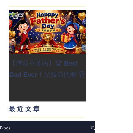
【渥茲華英語】🏆 Best
🎙️【渥的最佳
入選名單揭曉】
Dad Ever！父親節快樂 🏆
最近文章
Blogs