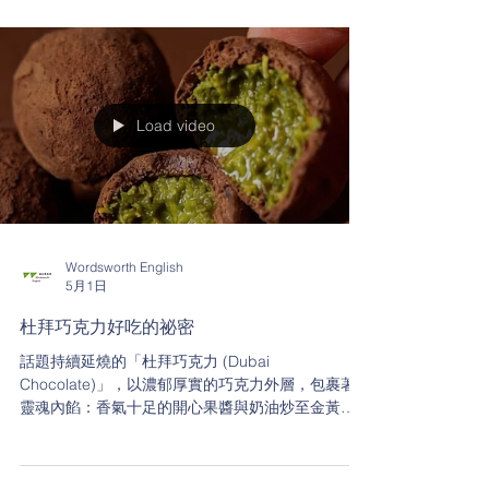
這種「特色鮮明、與眾不同」的風格，可以怎麼用
英文表達呢？
Load video
Wordsworth English
5月1日
杜拜巧克力好吃的祕密
話題持續延燒的「杜拜巧克力 (Dubai
Chocolate)」，以濃郁厚實的巧克力外層，包裹著
靈魂內餡：香氣十足的開心果醬與奶油炒至金黃酥
脆的卡達伊夫細麵。口感極致酥脆又黏稠，層次豐
富，讓很多人對它為之著迷！這款巧克力的靈魂配
角—開心果，英文要怎麼說呢？