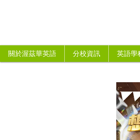
關於渥茲華英語
分校資訊
英語學