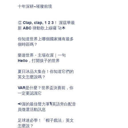
十年深耕~璀璨前境
👏 Clap, clap, 1 2 3！ 渥茲華最
新 ABC 律動歌上線囉 🚀🌟
你知道世界上哪個國家擁有最多
個時區嗎？
樂遊世界・主場在渥｜一句
Hello，打開孩子的世界
夏日冰品大集合！你知道它們的
英文怎麼說嗎？
VAR是什麼？世界盃決賽前，你
一定要認識它
📢渥的最佳聲力軍🎙️英語旁白配音
員徵選活動訊息
足球迷必學！「帽子戲法」英文
怎麼說？