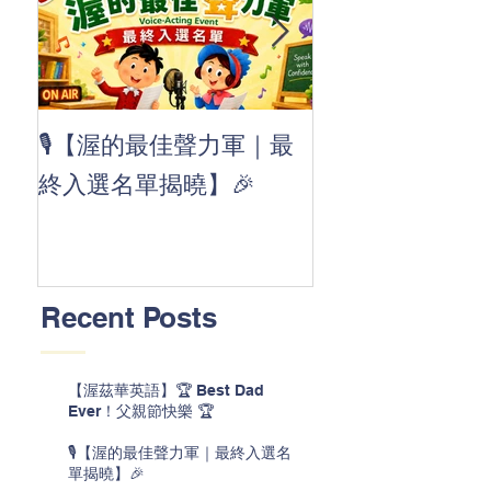
👏 Clap, clap, 
🎙️【渥的最佳聲力軍｜最
茲華最新 ABC
終入選名單揭曉】🎉
線囉 🚀🌟
Recent Posts
【渥茲華英語】🏆 Best Dad
Ever！父親節快樂 🏆
🎙️【渥的最佳聲力軍｜最終入選名
單揭曉】🎉