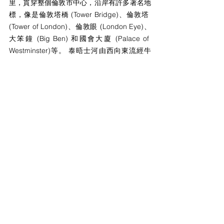
里，貫穿整個倫敦市中心，沿岸有許多著名地
標，像是倫敦塔橋 (Tower Bridge)、倫敦塔 
(Tower of London)、倫敦眼 (London Eye)、
大笨鐘 (Big Ben) 和國會大廈 (Palace of 
Westminster)等。 泰晤士河由西向東流經牛
津、溫莎等十多個著名城市，被譽為英國的母
親河，你知道這條英格蘭最長河流的英文名稱
怎麼唸嗎？
威廉發音小學堂
留言