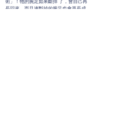
術」！牠的腕足如果斷掉 了，會自己再
長回來，而且連斷掉的腕足也會再長成
另一隻海星喔！  你知道這個再生能力強
大的海洋生物，身體沒有哪一種構造
嗎？
威廉小百科
留言
撰寫留言......