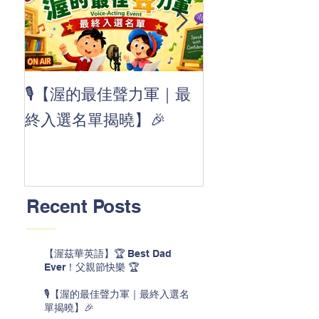
👏 Clap, clap, 
🎙️【渥的最佳聲力軍｜最
茲華最新 ABC
終入選名單揭曉】🎉
線囉 🚀🌟
Recent Posts
【渥茲華英語】🏆 Best Dad
Ever！父親節快樂 🏆
🎙️【渥的最佳聲力軍｜最終入選名
單揭曉】🎉