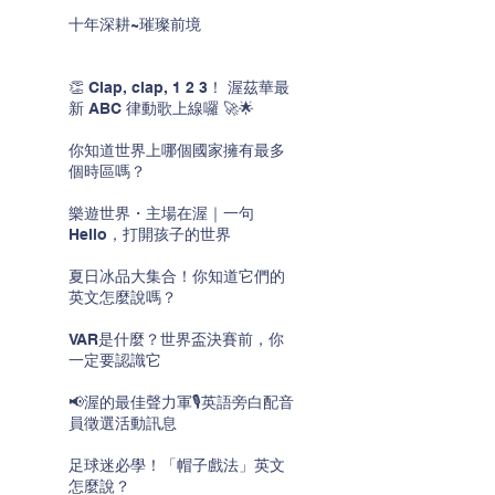
十年深耕~璀璨前境
👏 Clap, clap, 1 2 3！ 渥茲華最
新 ABC 律動歌上線囉 🚀🌟
你知道世界上哪個國家擁有最多
個時區嗎？
樂遊世界・主場在渥｜一句
Hello，打開孩子的世界
夏日冰品大集合！你知道它們的
英文怎麼說嗎？
VAR是什麼？世界盃決賽前，你
一定要認識它
📢渥的最佳聲力軍🎙️英語旁白配音
員徵選活動訊息
足球迷必學！「帽子戲法」英文
怎麼說？