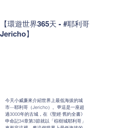
【環遊世界365天 - #耶利哥
Jericho】
今天小威廉來介紹世界上最低海拔的城
市—耶利哥（Jericho）。💬這是一座超
過3000年的古城，在《聖經·舊約全書》
申命記34章第3節就以「棕樹城耶利哥」
來形容這裡。📕這個世界上最低海拔的