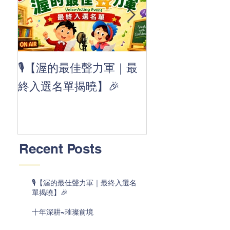
👏 Clap, clap, 
🎙️【渥的最佳聲力軍｜最
茲華最新 ABC
終入選名單揭曉】🎉
線囉 🚀🌟
Recent Posts
🎙️【渥的最佳聲力軍｜最終入選名
單揭曉】🎉
十年深耕~璀璨前境