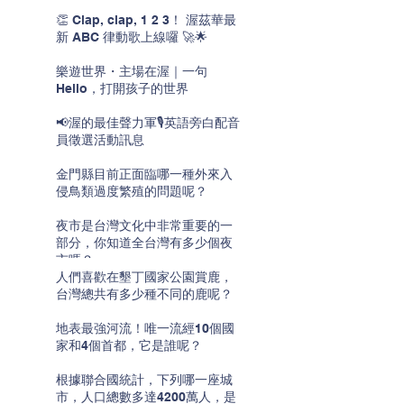
👏 Clap, clap, 1 2 3！ 渥茲華最
新 ABC 律動歌上線囉 🚀🌟
樂遊世界・主場在渥｜一句
Hello，打開孩子的世界
📢渥的最佳聲力軍🎙️英語旁白配音
員徵選活動訊息
金門縣目前正面臨哪一種外來入
侵鳥類過度繁殖的問題呢？
夜市是台灣文化中非常重要的一
部分，你知道全台灣有多少個夜
市嗎？
人們喜歡在墾丁國家公園賞鹿，
台灣總共有多少種不同的鹿呢？
地表最強河流！唯一流經10個國
家和4個首都，它是誰呢？
根據聯合國統計，下列哪一座城
市，人口總數多達4200萬人，是