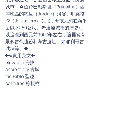
城市，🍀位於巴勒斯坦（Palestine）西
岸地區的約旦（Jordan）河谷、耶路撒
冷（Jerusalem）以北，海拔大約在海平
面以下250公尺。🏞這座城市的歷史可
以追溯到西元前9000年左右，這裡擁有
眾多古代遺跡和考古遺址，如耶利哥古
城牆等。👑
🔑#實用英文🔑
elevation 海拔
ancient city 古城
the Bible 聖經
palm tree 棕櫚樹
bank 河岸；河堤
valley 河谷；山谷
below sea level 海平面以下
9,000 BCE 西元前9,000年（BCE = 
Before Common Era）
ruin 廢墟；遺跡