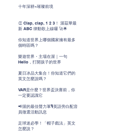
十年深耕~璀璨前境
👏 Clap, clap, 1 2 3！ 渥茲華最
新 ABC 律動歌上線囉 🚀🌟
你知道世界上哪個國家擁有最多
個時區嗎？
樂遊世界・主場在渥｜一句
Hello，打開孩子的世界
夏日冰品大集合！你知道它們的
英文怎麼說嗎？
VAR是什麼？世界盃決賽前，你
一定要認識它
📢渥的最佳聲力軍🎙️英語旁白配音
員徵選活動訊息
足球迷必學！「帽子戲法」英文
怎麼說？