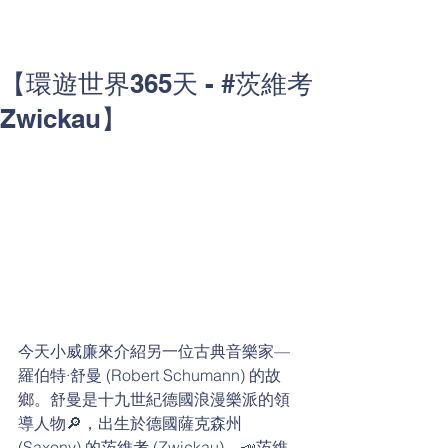
【環遊世界365天 - #茨維考
Zwickau】
今天小威廉來介紹另一位古典音樂家—
羅伯特·舒曼 (Robert Schumann) 的故
鄉。舒曼是十九世紀德國浪漫樂派的領
導人物🔎，出生於德國薩克森州 
(Saxony) 的茨維考 (Zwickau)，📣茨維