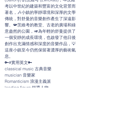
考以中世紀的建築和豐富的文化背景而
著名，🎶小鎮的寧靜環境和深厚的文學
傳統，對舒曼的音樂創作產生了深遠影
響。📯茨維考的教堂、古老的廣場和綠
意盎然的公園，🎺為年輕的舒曼提供了
一個安靜的成長環境，也啟發了他日後
創作出充滿情感和深度的音樂作品，💡
這座小鎮至今仍然保留著濃厚的藝術氣
息。
🔑#實用英文🔑
classical music 古典音樂
musician 音樂家
Romanticism 浪漫主義派
leading figure 領導人物
medieval 中世紀的
tranquil 寧靜的
literary 文學的
influence 影響