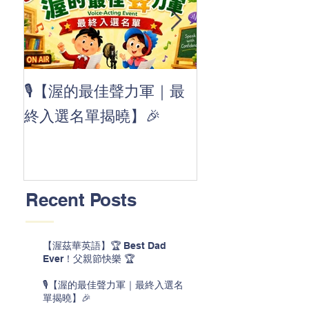
👏 Clap, clap, 
🎙️【渥的最佳聲力軍｜最
茲華最新 ABC
終入選名單揭曉】🎉
線囉 🚀🌟
Recent Posts
【渥茲華英語】🏆 Best Dad
Ever！父親節快樂 🏆
🎙️【渥的最佳聲力軍｜最終入選名
單揭曉】🎉