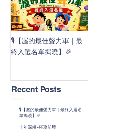
👏 Clap, clap, 
🎙️【渥的最佳聲力軍｜最
茲華最新 ABC
終入選名單揭曉】🎉
線囉 🚀🌟
Recent Posts
🎙️【渥的最佳聲力軍｜最終入選名
單揭曉】🎉
十年深耕~璀璨前境