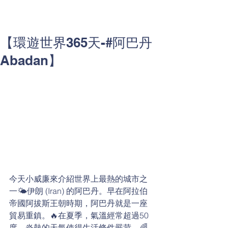
【環遊世界365天-#阿巴丹
Abadan】
今天小威廉來介紹世界上最熱的城市之
一🌤伊朗 (Iran) 的阿巴丹。早在阿拉伯
帝國阿拔斯王朝時期，阿巴丹就是一座
貿易重鎮。🔥在夏季，氣溫經常超過50
度，炎熱的天氣使得生活條件嚴苛。🌈