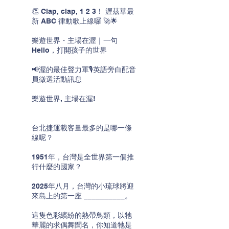
👏 Clap, clap, 1 2 3！ 渥茲華最
新 ABC 律動歌上線囉 🚀🌟
樂遊世界・主場在渥｜一句
Hello，打開孩子的世界
📢渥的最佳聲力軍🎙️英語旁白配音
員徵選活動訊息
樂遊世界, 主場在渥!
台北捷運載客量最多的是哪一條
線呢？
1951年，台灣是全世界第一個推
行什麼的國家？
2025年八月，台灣的小琉球將迎
來島上的第一座 __________。
這隻色彩繽紛的熱帶鳥類，以牠
華麗的求偶舞聞名，你知道牠是