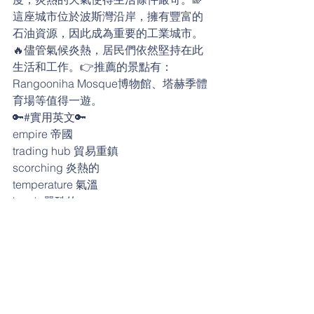
這座城市位於波斯灣沿岸，擁有豐富的
石油資源，因此成為重要的工業城市。
🔥儘管氣候炎熱，居民們依然堅持在此
生活和工作。👉推薦的景點有：
Rangooniha Mosque博物館、塔赫季體
育場等值得一遊。
🔑#實用英文🔑
empire 帝國
trading hub 貿易重鎮
scorching 炎熱的
temperature 氣溫
harsh 嚴酷的
living conditions 生活條件
coast 海岸；沿岸地區
the Persian Gulf 波斯灣
oil refinery 煉油廠
resources 資源
industrial city 工業城市