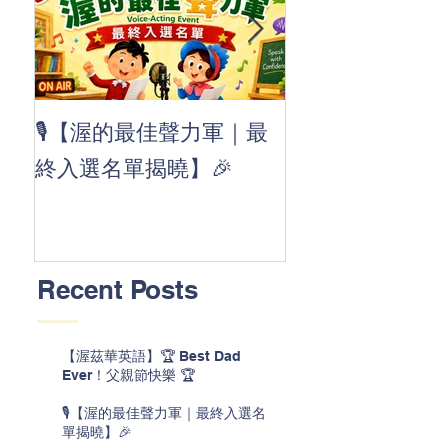
👏 Clap, clap, 
🎙️【渥的最佳聲力軍｜最
茲華最新 ABC
終入選名單揭曉】🎉
線囉 🚀🌟
Recent Posts
【渥茲華英語】🏆 Best Dad
Ever！父親節快樂 🏆
🎙️【渥的最佳聲力軍｜最終入選名
單揭曉】🎉