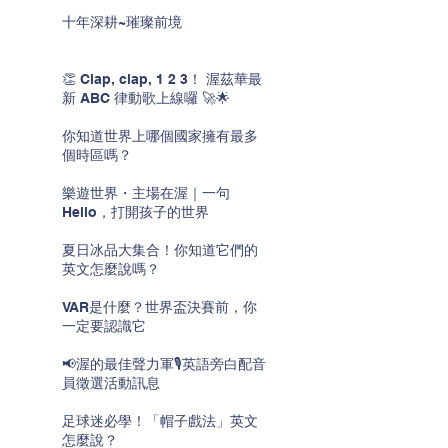
十年深耕~璀璨前境
👏 Clap, clap, 1 2 3！ 渥茲華最
新 ABC 律動歌上線囉 🚀🌟
你知道世界上哪個國家擁有最多
個時區嗎？
樂遊世界・主場在渥｜一句
Hello，打開孩子的世界
夏日冰品大集合！你知道它們的
英文怎麼說嗎？
VAR是什麼？世界盃決賽前，你
一定要認識它
📢渥的最佳聲力軍🎙️英語旁白配音
員徵選活動訊息
足球迷必學！「帽子戲法」英文
怎麼說？