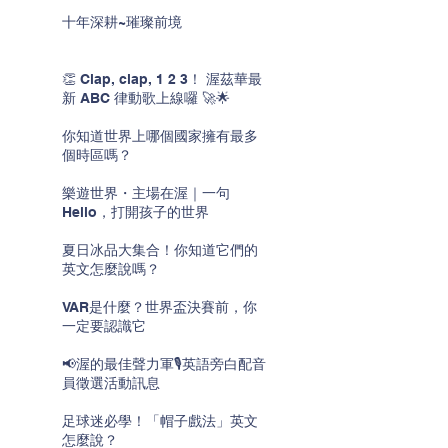
十年深耕~璀璨前境
👏 Clap, clap, 1 2 3！ 渥茲華最
新 ABC 律動歌上線囉 🚀🌟
你知道世界上哪個國家擁有最多
個時區嗎？
樂遊世界・主場在渥｜一句
Hello，打開孩子的世界
夏日冰品大集合！你知道它們的
英文怎麼說嗎？
VAR是什麼？世界盃決賽前，你
一定要認識它
📢渥的最佳聲力軍🎙️英語旁白配音
員徵選活動訊息
足球迷必學！「帽子戲法」英文
怎麼說？