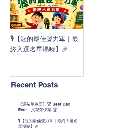
👏 Clap, clap, 
🎙️【渥的最佳聲力軍｜最
茲華最新 ABC
終入選名單揭曉】🎉
線囉 🚀🌟
Recent Posts
【渥茲華英語】🏆 Best Dad
Ever！父親節快樂 🏆
🎙️【渥的最佳聲力軍｜最終入選名
單揭曉】🎉