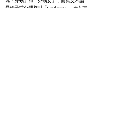
為「外甥」和「外甥女」，而英文不論
是姪子或外甥都叫「nephew」，姪女或
外甥女都叫「niece」，是不是簡單多
了！你知道這兩個英文單字要怎麼唸
嗎？
威廉發音小學堂
留言
撰寫留言......