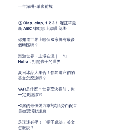
十年深耕~璀璨前境
👏 Clap, clap, 1 2 3！ 渥茲華最
新 ABC 律動歌上線囉 🚀🌟
你知道世界上哪個國家擁有最多
個時區嗎？
樂遊世界・主場在渥｜一句
Hello，打開孩子的世界
夏日冰品大集合！你知道它們的
英文怎麼說嗎？
VAR是什麼？世界盃決賽前，你
一定要認識它
📢渥的最佳聲力軍🎙️英語旁白配音
員徵選活動訊息
足球迷必學！「帽子戲法」英文
怎麼說？