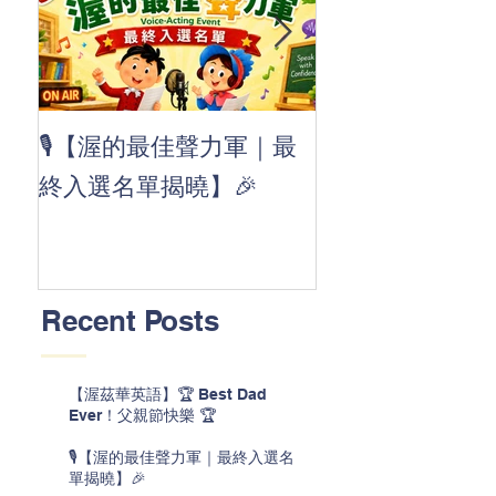
👏 Clap, clap, 
🎙️【渥的最佳聲力軍｜最
茲華最新 ABC
終入選名單揭曉】🎉
線囉 🚀🌟
Recent Posts
【渥茲華英語】🏆 Best Dad
Ever！父親節快樂 🏆
🎙️【渥的最佳聲力軍｜最終入選名
單揭曉】🎉