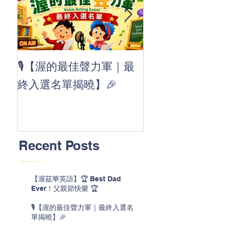
👏 Clap, clap, 
🎙️【渥的最佳聲力軍｜最
茲華最新 ABC
終入選名單揭曉】🎉
線囉 🚀🌟
Recent Posts
【渥茲華英語】🏆 Best Dad
Ever！父親節快樂 🏆
🎙️【渥的最佳聲力軍｜最終入選名
單揭曉】🎉