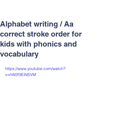
Alphabet writing / Aa
correct stroke order for
kids with phonics and
vocabulary
https://www.youtube.com/watch?
v=hW2f3EiNSVM
渥茲華教學鑑賞