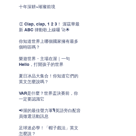
十年深耕~璀璨前境
👏 Clap, clap, 1 2 3！ 渥茲華最
新 ABC 律動歌上線囉 🚀🌟
你知道世界上哪個國家擁有最多
個時區嗎？
樂遊世界・主場在渥｜一句
Hello，打開孩子的世界
夏日冰品大集合！你知道它們的
英文怎麼說嗎？
VAR是什麼？世界盃決賽前，你
一定要認識它
📢渥的最佳聲力軍🎙️英語旁白配音
員徵選活動訊息
足球迷必學！「帽子戲法」英文
怎麼說？