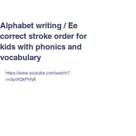
Alphabet writing / Ee
correct stroke order for
kids with phonics and
vocabulary
https://www.youtube.com/watch?
v=5pIXQkPhfy8
渥茲華教學鑑賞