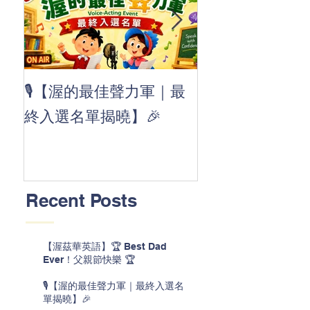
👏 Clap, clap, 
🎙️【渥的最佳聲力軍｜最
茲華最新 ABC
終入選名單揭曉】🎉
線囉 🚀🌟
Recent Posts
【渥茲華英語】🏆 Best Dad
Ever！父親節快樂 🏆
🎙️【渥的最佳聲力軍｜最終入選名
單揭曉】🎉