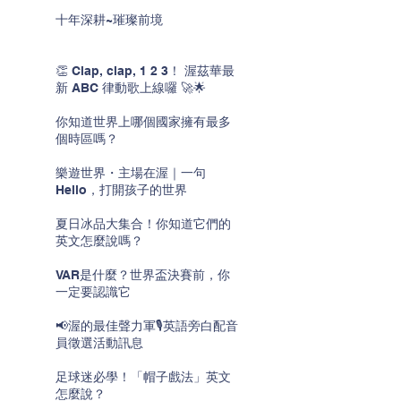
十年深耕~璀璨前境
👏 Clap, clap, 1 2 3！ 渥茲華最
新 ABC 律動歌上線囉 🚀🌟
你知道世界上哪個國家擁有最多
個時區嗎？
樂遊世界・主場在渥｜一句
Hello，打開孩子的世界
夏日冰品大集合！你知道它們的
英文怎麼說嗎？
VAR是什麼？世界盃決賽前，你
一定要認識它
📢渥的最佳聲力軍🎙️英語旁白配音
員徵選活動訊息
足球迷必學！「帽子戲法」英文
怎麼說？