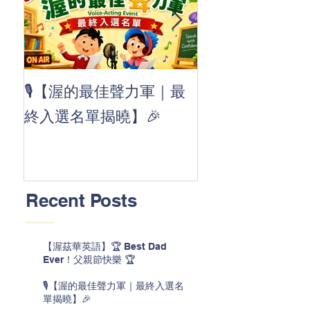
👏 Clap, clap, 
🎙️【渥的最佳聲力軍｜最
茲華最新 ABC
終入選名單揭曉】🎉
線囉 🚀🌟
Recent Posts
【渥茲華英語】🏆 Best Dad
Ever！父親節快樂 🏆
🎙️【渥的最佳聲力軍｜最終入選名
單揭曉】🎉