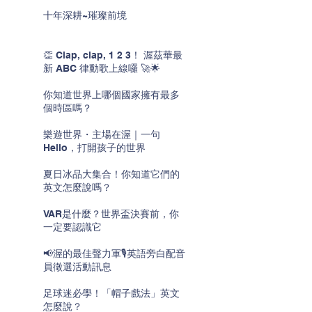
十年深耕~璀璨前境
👏 Clap, clap, 1 2 3！ 渥茲華最
新 ABC 律動歌上線囉 🚀🌟
你知道世界上哪個國家擁有最多
個時區嗎？
樂遊世界・主場在渥｜一句
Hello，打開孩子的世界
夏日冰品大集合！你知道它們的
英文怎麼說嗎？
VAR是什麼？世界盃決賽前，你
一定要認識它
📢渥的最佳聲力軍🎙️英語旁白配音
員徵選活動訊息
足球迷必學！「帽子戲法」英文
怎麼說？