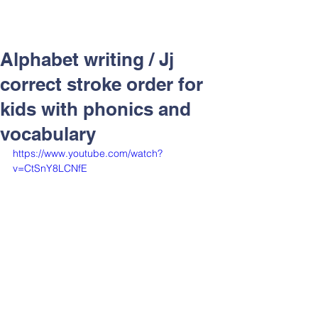
Alphabet writing / Jj
correct stroke order for
kids with phonics and
vocabulary
https://www.youtube.com/watch?
v=CtSnY8LCNfE
渥茲華教學鑑賞