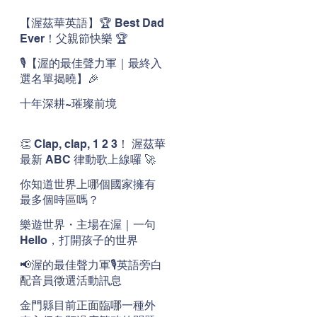
【渥茲華英語】🏆 Best Dad
Ever！父親節快樂 🏆
🎙️【渥的最佳聲力軍｜最終入
選名單揭曉】🎉
十年深耕~璀璨前境
👏 Clap, clap, 1 2 3！ 渥茲華
最新 ABC 律動歌上線囉 🚀
🌟
你知道世界上哪個國家擁有
最多個時區嗎？
樂遊世界・主場在渥｜一句
Hello，打開孩子的世界
📢渥的最佳聲力軍🎙️英語旁白
配音員徵選活動訊息
金門縣目前正面臨哪一種外