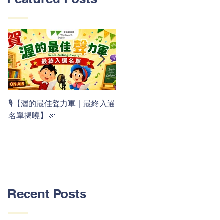
👏 Clap, clap, 1 2 3！ 渥茲華
🎙️【渥的最佳聲力軍｜最終入選
最新 ABC 律動歌上線囉 🚀🌟
名單揭曉】🎉
Recent Posts