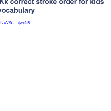
 Kk correct stroke order for kids
vocabulary
h?v=VScatajwxN8