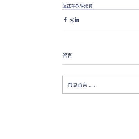
渥茲華教學鑑賞
留言
撰寫留言......