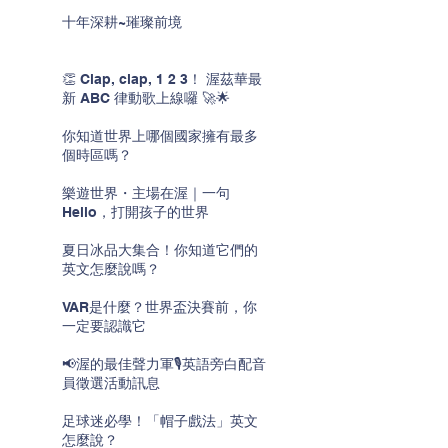
十年深耕~璀璨前境
👏 Clap, clap, 1 2 3！ 渥茲華最
新 ABC 律動歌上線囉 🚀🌟
你知道世界上哪個國家擁有最多
個時區嗎？
樂遊世界・主場在渥｜一句
Hello，打開孩子的世界
夏日冰品大集合！你知道它們的
英文怎麼說嗎？
VAR是什麼？世界盃決賽前，你
一定要認識它
📢渥的最佳聲力軍🎙️英語旁白配音
員徵選活動訊息
足球迷必學！「帽子戲法」英文
怎麼說？