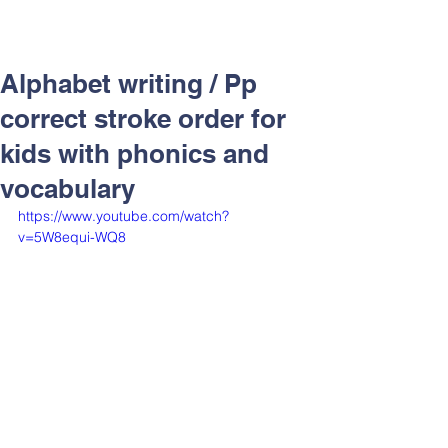
Alphabet writing / Pp
correct stroke order for
kids with phonics and
vocabulary
https://www.youtube.com/watch?
v=5W8equi-WQ8
渥茲華教學鑑賞