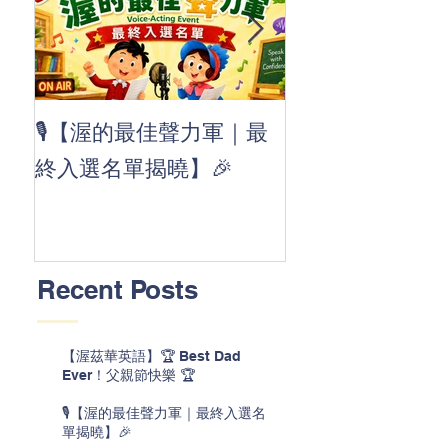
👏 Clap, clap, 
🎙️【渥的最佳聲力軍｜最
茲華最新 ABC
終入選名單揭曉】🎉
線囉 🚀🌟
Recent Posts
【渥茲華英語】🏆 Best Dad
Ever！父親節快樂 🏆
🎙️【渥的最佳聲力軍｜最終入選名
單揭曉】🎉