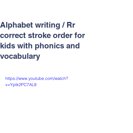
Alphabet writing / Rr
correct stroke order for
kids with phonics and
vocabulary
https://www.youtube.com/watch?
v=Yptk2PC7AL8
渥茲華教學鑑賞