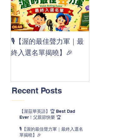
👏 Clap, clap, 
🎙️【渥的最佳聲力軍｜最
茲華最新 ABC
終入選名單揭曉】🎉
線囉 🚀🌟
Recent Posts
【渥茲華英語】🏆 Best Dad
Ever！父親節快樂 🏆
🎙️【渥的最佳聲力軍｜最終入選名
單揭曉】🎉