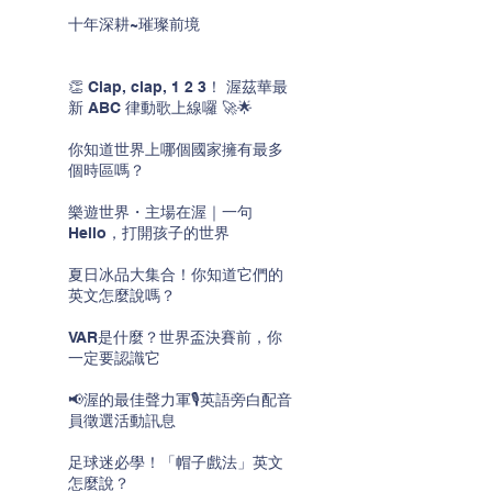
十年深耕~璀璨前境
👏 Clap, clap, 1 2 3！ 渥茲華最
新 ABC 律動歌上線囉 🚀🌟
你知道世界上哪個國家擁有最多
個時區嗎？
樂遊世界・主場在渥｜一句
Hello，打開孩子的世界
夏日冰品大集合！你知道它們的
英文怎麼說嗎？
VAR是什麼？世界盃決賽前，你
一定要認識它
📢渥的最佳聲力軍🎙️英語旁白配音
員徵選活動訊息
足球迷必學！「帽子戲法」英文
怎麼說？