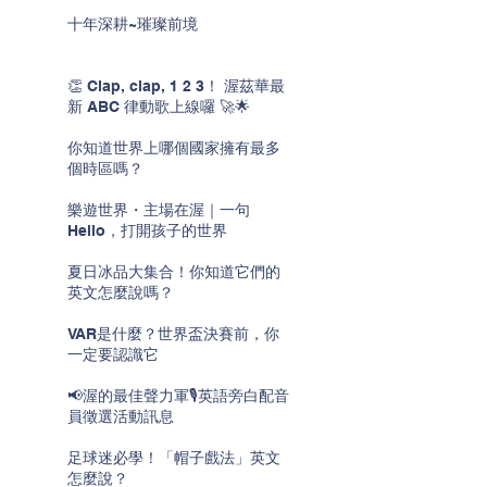
十年深耕~璀璨前境
👏 Clap, clap, 1 2 3！ 渥茲華最
新 ABC 律動歌上線囉 🚀🌟
你知道世界上哪個國家擁有最多
個時區嗎？
樂遊世界・主場在渥｜一句
Hello，打開孩子的世界
夏日冰品大集合！你知道它們的
英文怎麼說嗎？
VAR是什麼？世界盃決賽前，你
一定要認識它
📢渥的最佳聲力軍🎙️英語旁白配音
員徵選活動訊息
足球迷必學！「帽子戲法」英文
怎麼說？