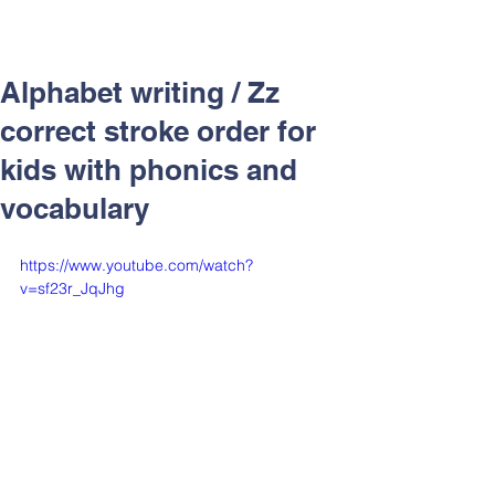
Alphabet writing / Zz
correct stroke order for
kids with phonics and
vocabulary
https://www.youtube.com/watch?
v=sf23r_JqJhg
渥茲華教學鑑賞