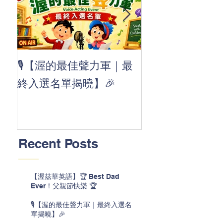
👏 Clap, clap, 
🎙️【渥的最佳聲力軍｜最
茲華最新 ABC
終入選名單揭曉】🎉
線囉 🚀🌟
Recent Posts
【渥茲華英語】🏆 Best Dad
Ever！父親節快樂 🏆
🎙️【渥的最佳聲力軍｜最終入選名
單揭曉】🎉